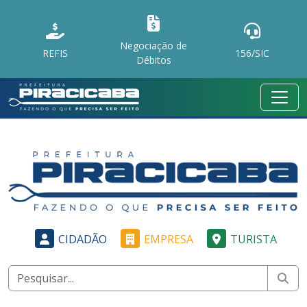
Negociação de
REFIS
156/SIC
Débitos
CIDADÃO
EMPRESA
TURISTA