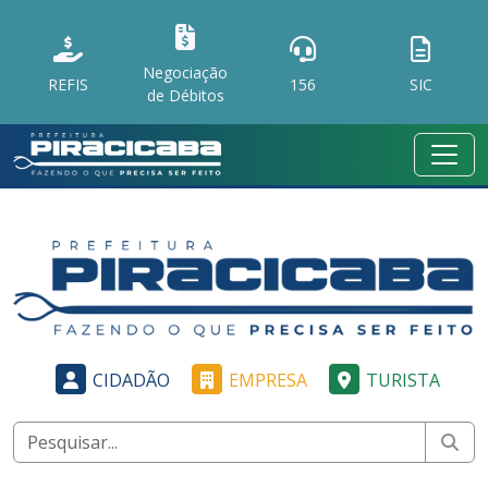
Negociação
REFIS
156
SIC
de Débitos
CIDADÃO
EMPRESA
TURISTA