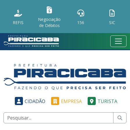
Negociação
REFIS
156
SIC
de Débitos
CIDADÃO
EMPRESA
TURISTA