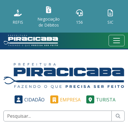
Negociação
REFIS
156
SIC
de Débitos
CIDADÃO
EMPRESA
TURISTA