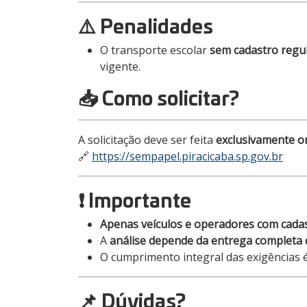
⚠️ Penalidades
O transporte escolar
sem cadastro regu
vigente.
📥 Como solicitar?
A solicitação deve ser feita
exclusivamente o
🔗
https://sempapel.piracicaba.sp.gov.br
❗ Importante
Apenas veículos e operadores com cadas
A
análise depende da entrega completa
O cumprimento integral das exigências 
📌 Dúvidas?