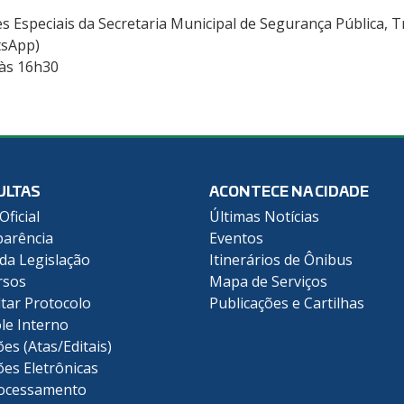
 Especiais da Secretaria Municipal de Segurança Pública, T
tsApp)
 às 16h30
ULTAS
ACONTECE NA CIDADE
Oficial
Últimas Notícias
arência
Eventos
 da Legislação
Itinerários de Ônibus
rsos
Mapa de Serviços
tar Protocolo
Publicações e Cartilhas
le Interno
ões (Atas/Editais)
ões Eletrônicas
ocessamento