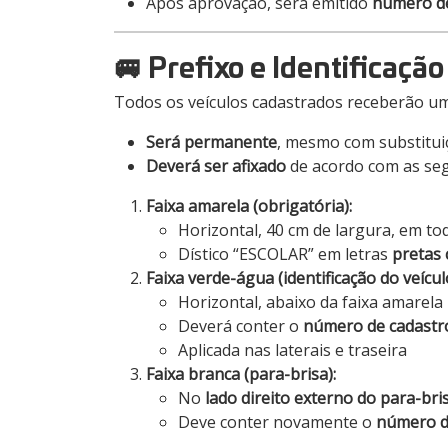
Após aprovação, será emitido
número de
🚐 Prefixo e Identificaçã
Todos os veículos cadastrados receberão u
Será permanente
, mesmo com substitui
Deverá ser afixado
de acordo com as segui
Faixa amarela (obrigatória):
Horizontal, 40 cm de largura, em toda
Dístico “ESCOLAR” em letras
pretas 
Faixa verde-água (identificação do veícul
Horizontal, abaixo da faixa amarela
Deverá conter o
número de cadastr
Aplicada nas laterais e traseira
Faixa branca (para-brisa):
No
lado direito externo do para-bri
Deve conter novamente o
número d