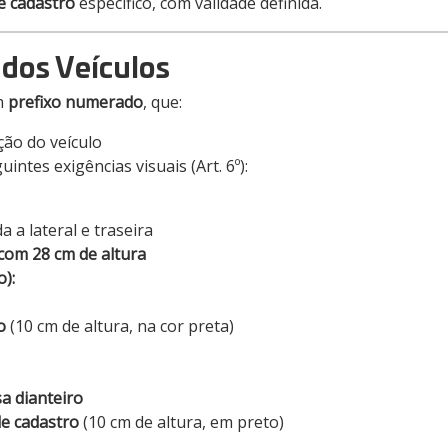
 cadastro
específico, com validade definida.
o dos Veículos
m
prefixo numerado
, que:
ção do veículo
ntes exigências visuais (Art. 6º):
 a lateral e traseira
com 28 cm de altura
o):
o
(10 cm de altura, na cor preta)
sa dianteiro
e cadastro
(10 cm de altura, em preto)