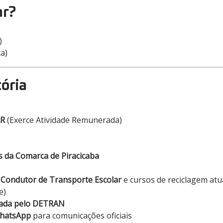
ar?
)
a)
ória
AR
(Exerce Atividade Remunerada)
is da Comarca de Piracicaba
Condutor de Transporte Escolar
e cursos de reciclagem atu
e)
ciada pelo DETRAN
WhatsApp
para comunicações oficiais