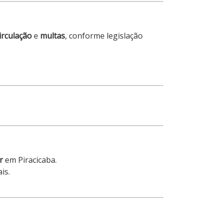
irculação
e
multas
, conforme legislação
r
em Piracicaba.
is.