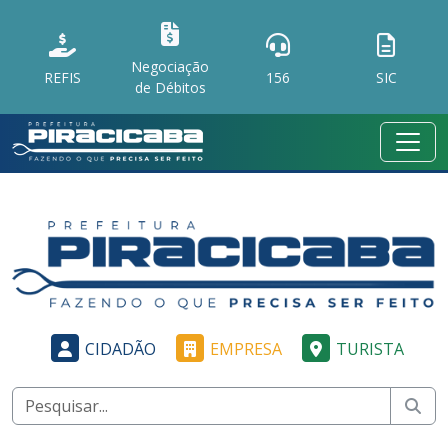
Negociação
REFIS
156
SIC
de Débitos
CIDADÃO
EMPRESA
TURISTA