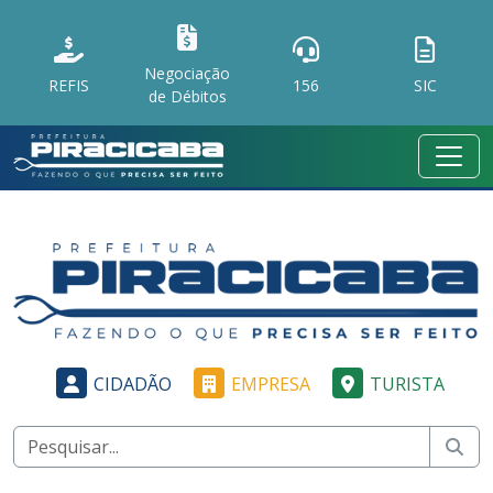
Negociação
REFIS
156
SIC
de Débitos
CIDADÃO
EMPRESA
TURISTA