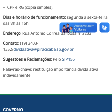
– CPF e RG (cópia simples).
Dias e horário de funcionamento:
segunda a sexta-feira,
das 8h às 16h
Endereço:
Rua Antônio Corrêa Barbosa nº 2233
Contato:
(19) 3403-
1352/
dividaativa@piracicaba.sp.gov.br
Sugestões e Reclamações:
Pelo
SIP156
Palavras-chave: restituição importância dívida ativa
indevidamente
GOVERNO