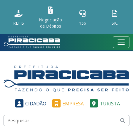
Negociação
REFIS
156
SIC
de Débitos
CIDADÃO
EMPRESA
TURISTA