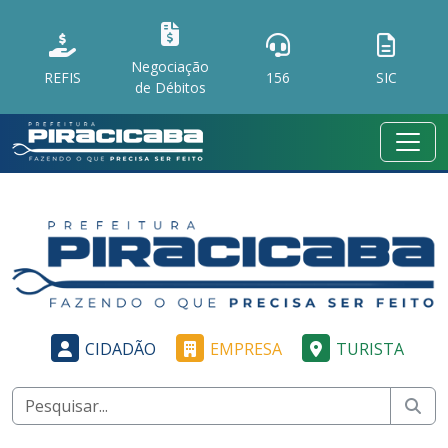
Negociação
REFIS
156
SIC
de Débitos
CIDADÃO
EMPRESA
TURISTA