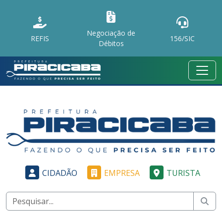
Negociação de
REFIS
156/SIC
Débitos
CIDADÃO
EMPRESA
TURISTA