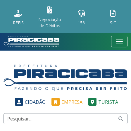
Negociação
REFIS
156
SIC
de Débitos
CIDADÃO
EMPRESA
TURISTA