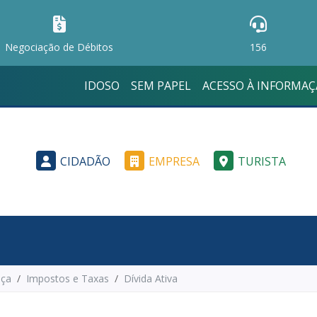
Negociação de Débitos
156
IDOSO
SEM PAPEL
ACESSO À INFORMA
CIDADÃO
EMPRESA
TURISTA
iça
Impostos e Taxas
Dívida Ativa