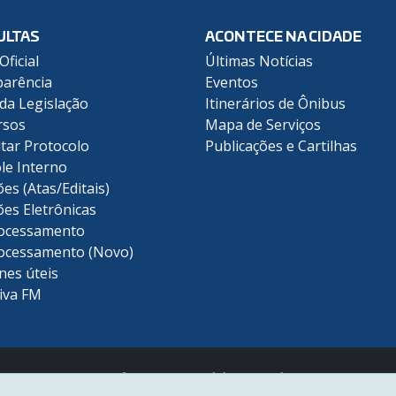
ULTAS
ACONTECE NA CIDADE
Oficial
Últimas Notícias
arência
Eventos
 da Legislação
Itinerários de Ônibus
rsos
Mapa de Serviços
tar Protocolo
Publicações e Cartilhas
le Interno
ões (Atas/Editais)
ões Eletrônicas
ocessamento
ocessamento (Novo)
nes úteis
iva FM
Prefeitura Municipal de Piracicaba