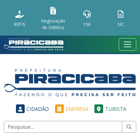
Negociação
REFIS
156
SIC
de Débitos
CIDADÃO
EMPRESA
TURISTA