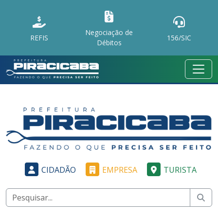
Negociação de
REFIS
156/SIC
Débitos
CIDADÃO
EMPRESA
TURISTA