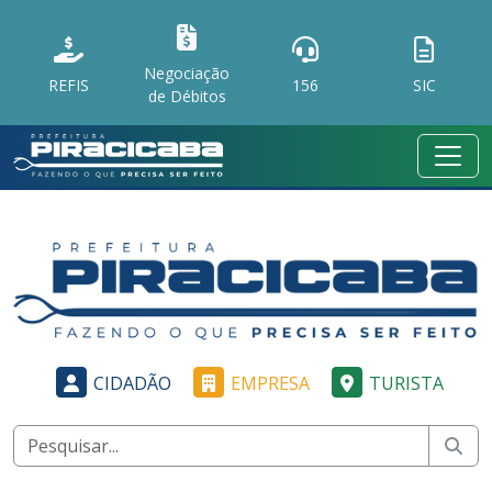
Negociação
REFIS
156
SIC
de Débitos
CIDADÃO
EMPRESA
TURISTA