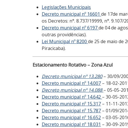
Legislações Municipais
Decreto municipal nº 16601
de 17de març
os Decretos: n°. 8.737/19999, n°. 9.107/
Decreto municipal nº 6197
de 04 de agos
outras providências).
Lei Municipal nº 8200
de 25 de maio de 2
Piracicaba).
Estacionamento Rotativo – Zona Azul
Decreto municipal nº 13.280
– 30/09/200
Decreto municipal nº 14.007
– 18-02-201
Decreto municipal nº 14.088
– 05-05-20
Decreto municipal nº 14.642
– 30-05-201
Decreto municipal nº 15.317
– 11-11-201
Decreto municipal nº 15.787
– 01/09/201
Decreto municipal nº 16.652
– 03-05-201
Decreto municipal nº 18.031
– 30-09-201