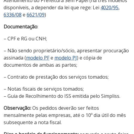
Atendimento do Prefeitura Sem Papel (há três modelos
disponíveis, a depender da lei que rege: Lei
4020/95
,
6336/08
e
6621/09
)
Documentação
:
– CPF e RG ou CNH;
– Não sendo proprietário/sócio, apresentar procuração
assinada (
modelo PF
e
modelo PJ
) e cópia de
documentos de ambas as partes;
– Contrato de prestação dos serviços tomados;
– Notas fiscais de serviços tomados;
– Guia de Recolhimento do ISS emitida pelo Simpliss.
Observação:
Os pedidos deverão ser feitos
mensalmente pelas empresas, até o 10º dia útil do mês
subsequente a nota fiscal.