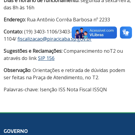
Dias e horário de funcionamento:
segunda a sexta-feira,
das 8h às 16h
Endereço:
Rua Antônio Corrêa Barbosa nº 2233
Contato:
(19) 3403-1106/3403-
1104/
fiscalizacao@piracicaba.sp.gov.br
Sugestões e Reclamações:
Comparecimento noT2 ou
através do link
SIP 156
Observação
: Orientações e retirada de dúvidas podem
ser feitas na Praça de Atendimento, no T2.
Palavras-chave: Isenção ISS Nota Fiscal ISSQN
GOVERNO