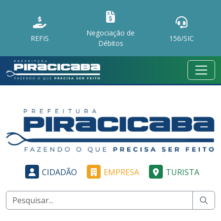
Negociação de
REFIS
156/SIC
Débitos
CIDADÃO
EMPRESA
TURISTA