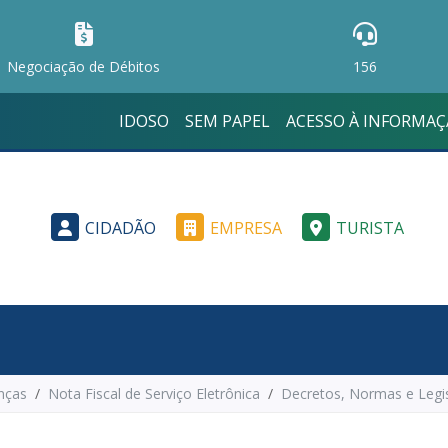
Negociação de Débitos
156
IDOSO
SEM PAPEL
ACESSO À INFORMA
CIDADÃO
EMPRESA
TURISTA
nças
Nota Fiscal de Serviço Eletrônica
Decretos, Normas e Legi