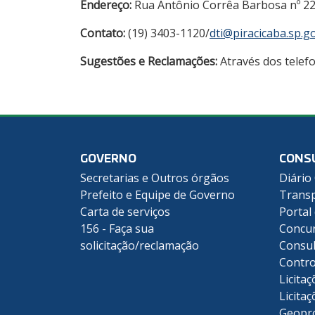
Endereço:
Rua Antônio Corrêa Barbosa nº 22
Contato:
(19) 3403-1120/
dti@piracicaba.sp.g
Sugestões e Reclamações:
Através dos telef
GOVERNO
CONS
Secretarias e Outros órgãos
Diário 
Prefeito e Equipe de Governo
Transp
Carta de serviços
Portal
156 - Faça sua
Concu
solicitação/reclamação
Consul
Contro
Licitaç
Licitaç
Geopr