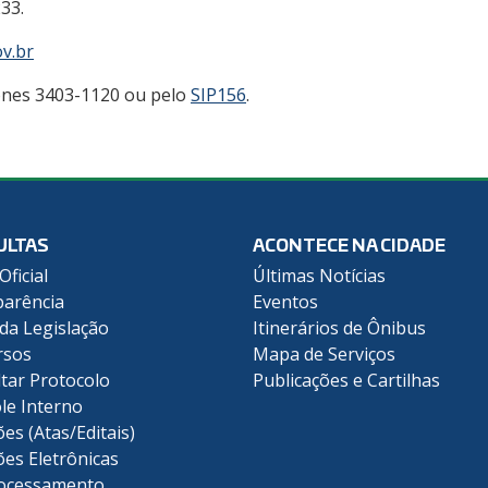
33.
ov.br
ones 3403-1120 ou pelo
SIP156
.
ULTAS
ACONTECE NA CIDADE
Oficial
Últimas Notícias
arência
Eventos
 da Legislação
Itinerários de Ônibus
rsos
Mapa de Serviços
tar Protocolo
Publicações e Cartilhas
le Interno
ões (Atas/Editais)
ões Eletrônicas
ocessamento