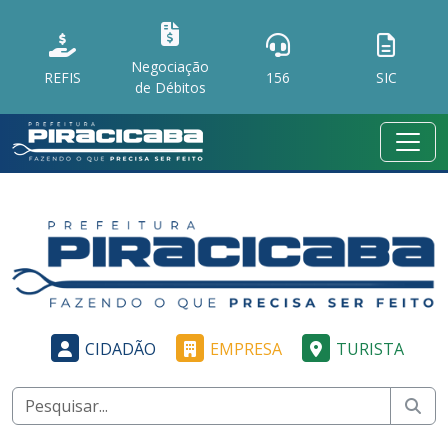
Negociação
REFIS
156
SIC
de Débitos
CIDADÃO
EMPRESA
TURISTA