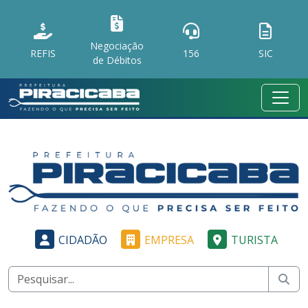
Negociação
REFIS
156
SIC
de Débitos
CIDADÃO
EMPRESA
TURISTA