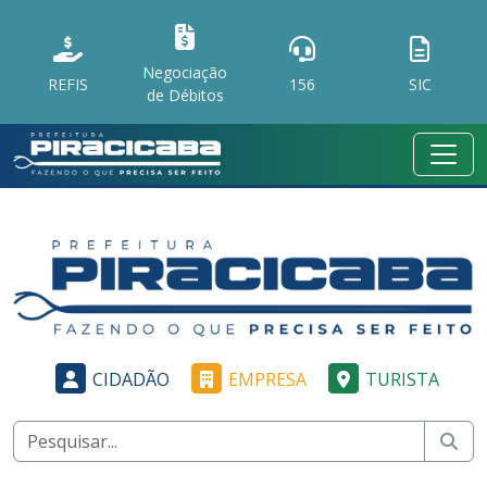
Negociação
REFIS
156
SIC
de Débitos
CIDADÃO
EMPRESA
TURISTA