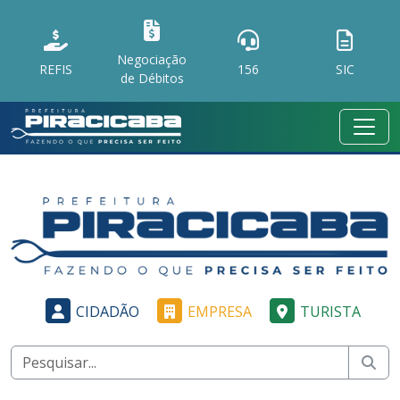
Negociação
REFIS
156
SIC
de Débitos
CIDADÃO
EMPRESA
TURISTA