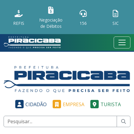
Negociação
REFIS
156
SIC
de Débitos
CIDADÃO
EMPRESA
TURISTA