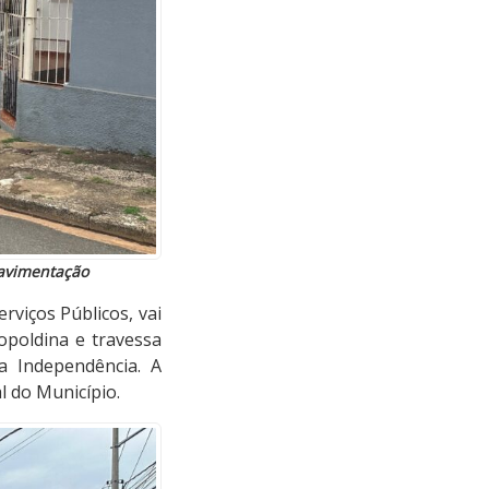
pavimentação
rviços Públicos, vai
opoldina e travessa
la Independência. A
al do Município.