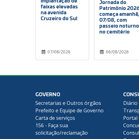
implantação de
Jornada do
faixas elevadas
Patrimônio 202
na avenida
começa amanhã
Cruzeiro do Sul
07/08, com
passeio noturno
no cemitério
07/08/2026
06/08/2026
GOVERNO
CONS
Secretarias e Outros órgãos
Diário 
Prefeito e Equipe de Governo
Transp
Carta de serviços
Portal
156 - Faça sua
Concu
solicitação/reclamação
Consul