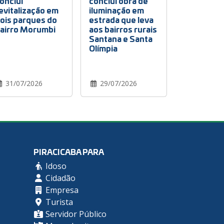
onclui
conclui obra de
evitalização em
iluminação em
ois parques do
estrada que leva
airro Morumbi
aos bairros rurais
Santana e Santa
Olímpia
31/07/2026
29/07/2026
PIRACICABA PARA
Idoso
Cidadão
Empresa
Turista
Servidor Público