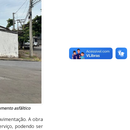
amento asfáltico
avimentação. A obra
erviço, podendo ser