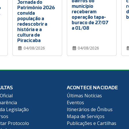
bairros do
c
Jornada do
município
r
6
Patrimônio 2026
receberam
d
,
convida
operação tapa-
b
população a
buraco de 27/07
redescobrir a
a 01/08
história e a
cultura de
Piracicaba
04/08/2026
04/08/2026
ULTAS
ACONTECE NA CIDADE
Oficial
Últimas Notícias
arência
Eventos
 da Legislação
Itinerários de Ônibus
rsos
Mapa de Serviços
tar Protocolo
Publicações e Cartilhas