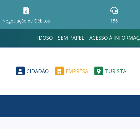
Negociação de Débitos
156
IDOSO
SEM PAPEL
ACESSO À INFORMA
CIDADÃO
EMPRESA
TURISTA