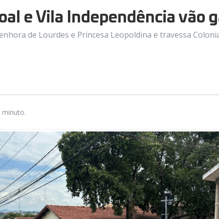
oal e Vila Independência vão 
nhora de Lourdes e Princesa Leopoldina e travessa Colonial,
 minuto.