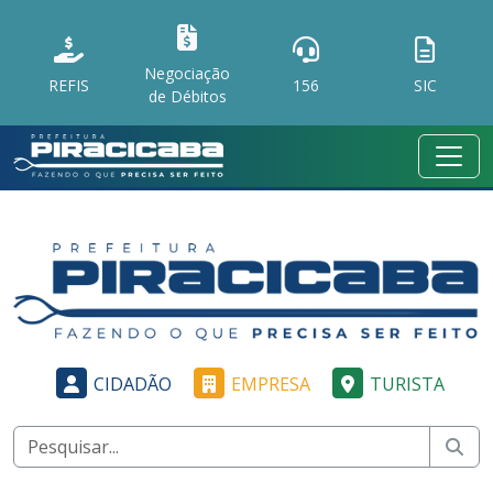
Negociação
REFIS
156
SIC
de Débitos
CIDADÃO
EMPRESA
TURISTA