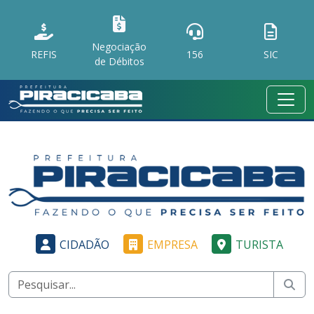
Negociação
REFIS
156
SIC
de Débitos
CIDADÃO
EMPRESA
TURISTA