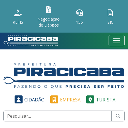
Negociação
REFIS
156
SIC
de Débitos
CIDADÃO
EMPRESA
TURISTA