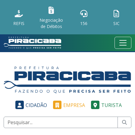
Negociação
REFIS
156
SIC
de Débitos
CIDADÃO
EMPRESA
TURISTA