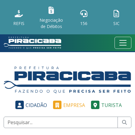
Negociação
REFIS
156
SIC
de Débitos
CIDADÃO
EMPRESA
TURISTA