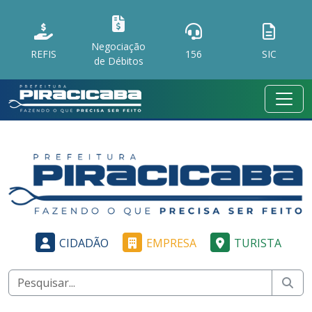
Negociação
REFIS
156
SIC
de Débitos
CIDADÃO
EMPRESA
TURISTA