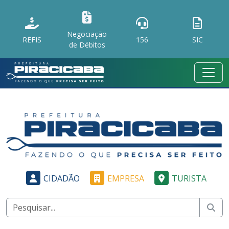
Negociação
REFIS
156
SIC
de Débitos
CIDADÃO
EMPRESA
TURISTA