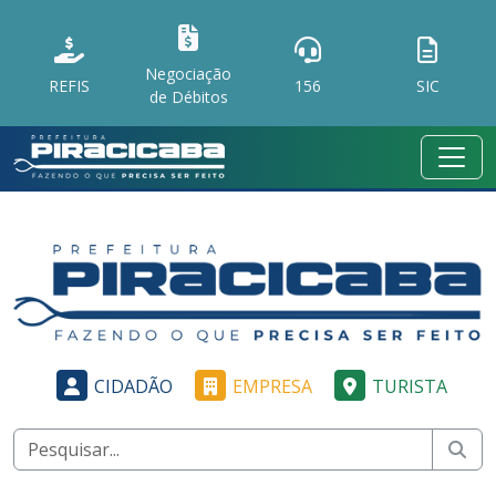
Negociação
REFIS
156
SIC
de Débitos
CIDADÃO
EMPRESA
TURISTA