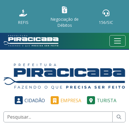
Negociação de
REFIS
156/SIC
Débitos
CIDADÃO
EMPRESA
TURISTA