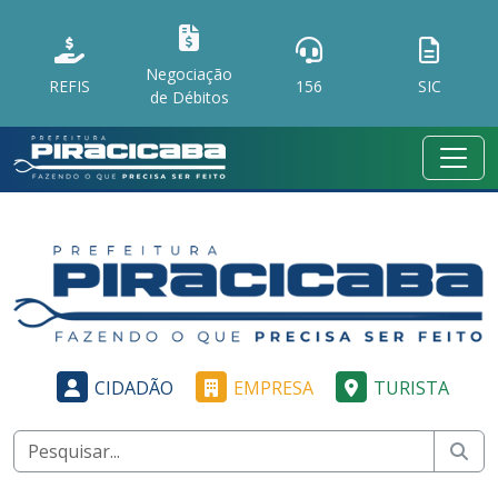
Negociação
REFIS
156
SIC
de Débitos
CIDADÃO
EMPRESA
TURISTA