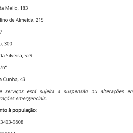
da Mello, 183
ino de Almeida, 215
7
o, 300
a Silveira, 529
s/n°
a Cunha, 43
 serviços está sujeita a suspensão ou alterações e
rações emergenciais.
nto à população:
 3403-9608