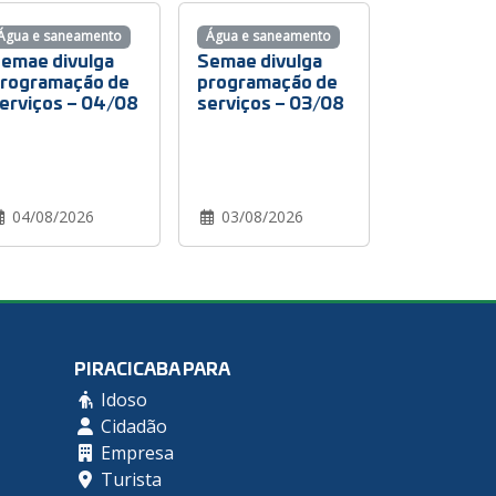
Água e saneamento
Água e saneamento
emae divulga
Semae divulga
rogramação de
programação de
erviços – 04/08
serviços – 03/08
04/08/2026
03/08/2026
PIRACICABA PARA
Idoso
Cidadão
Empresa
Turista