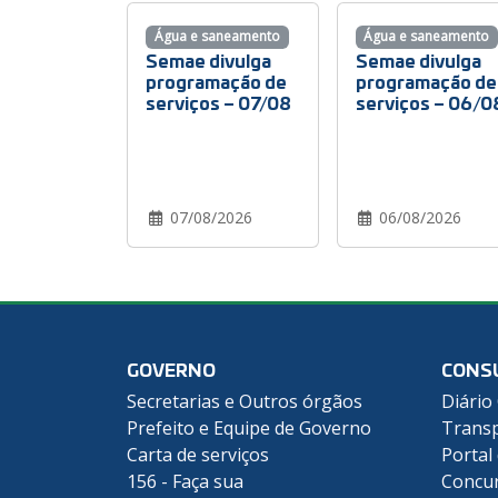
Água e saneamento
Água e saneamento
Semae divulga
Semae divulga
programação de
programação de
serviços – 07/08
serviços – 06/0
07/08/2026
06/08/2026
GOVERNO
CONS
Secretarias e Outros órgãos
Diário 
Prefeito e Equipe de Governo
Transp
Carta de serviços
Portal
156 - Faça sua
Concu