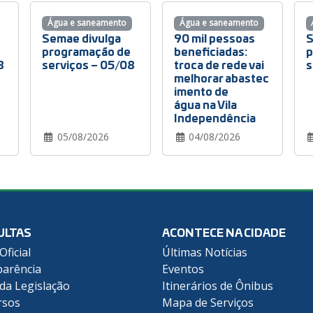
Água e saneamento
Água e saneamento
Semae divulga
90 mil pessoas
S
programação de
beneficiadas:
p
8
serviços – 05/08
troca de rede vai
s
melhorar abastec
imento de
água na Vila
Independência
05/08/2026
04/08/2026
ULTAS
ACONTECE NA CIDADE
Oficial
Últimas Notícias
arência
Eventos
 da Legislação
Itinerários de Ônibus
rsos
Mapa de Serviços