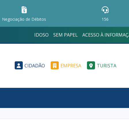
Negociação de Débitos
156
IDOSO
SEM PAPEL
ACESSO À INFORMA
CIDADÃO
EMPRESA
TURISTA