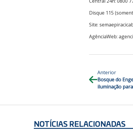
Central 24h: 0800 7
Disque 115 (somente
Site: semaepiracica
AgênciaWeb: agenci
Anterior
Bosque do Enge
iluminação para
NOTÍCIAS RELACIONADAS