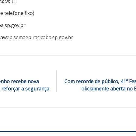
72 9611
 telefone fixo)
ba.sp.gov.br
aweb.semaepiracicaba.sp.gov.br
nho recebe nova
Com recorde de público, 41ª Fe
 reforçar a segurança
oficialmente aberta no