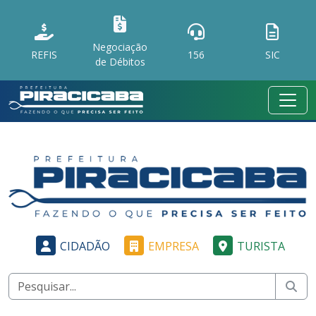
Negociação
REFIS
156
SIC
de Débitos
CIDADÃO
EMPRESA
TURISTA