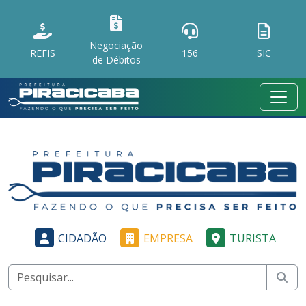
Negociação
REFIS
156
SIC
de Débitos
CIDADÃO
EMPRESA
TURISTA