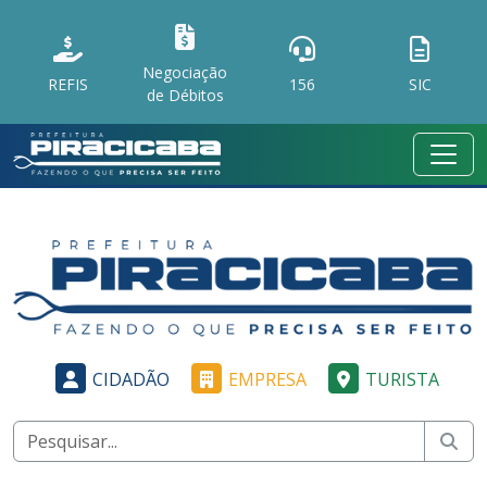
Negociação
REFIS
156
SIC
de Débitos
CIDADÃO
EMPRESA
TURISTA