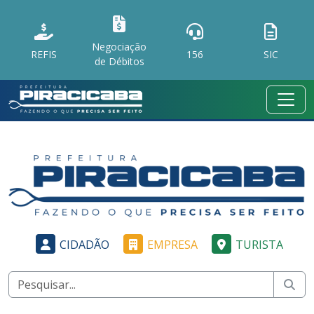
Negociação
REFIS
156
SIC
de Débitos
CIDADÃO
EMPRESA
TURISTA