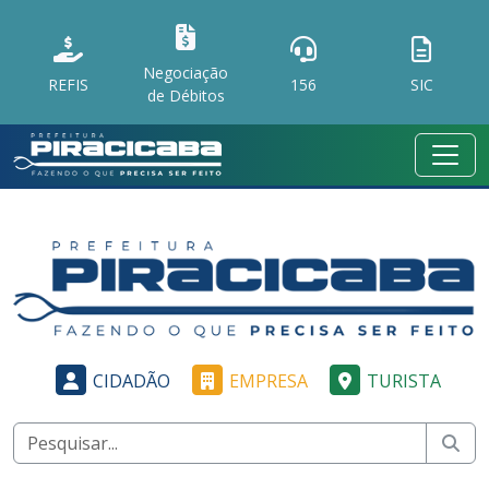
Negociação
REFIS
156
SIC
de Débitos
CIDADÃO
EMPRESA
TURISTA