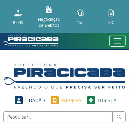
Negociação
REFIS
156
SIC
de Débitos
CIDADÃO
EMPRESA
TURISTA