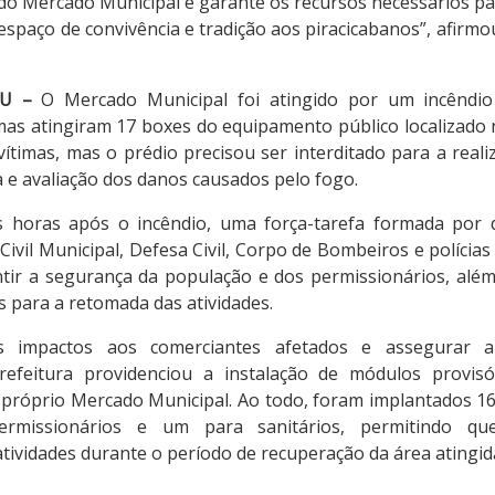
do Mercado Municipal e garante os recursos necessários pa
espaço de convivência e tradição aos piracicabanos”, afirmo
U –
O Mercado Municipal foi atingido por um incêndi
mas atingiram 17 boxes do equipamento público localizado n
ítimas, mas o prédio precisou ser interditado para a real
a e avaliação dos danos causados pelo fogo.
 horas após o incêndio, uma força-tarefa formada por d
ivil Municipal, Defesa Civil, Corpo de Bombeiros e polícias 
ntir a segurança da população e dos permissionários, al
 para a retomada das atividades.
s impactos aos comerciantes afetados e assegurar a
refeitura providenciou a instalação de módulos provis
próprio Mercado Municipal. Ao todo, foram implantados 1
ermissionários e um para sanitários, permitindo qu
ividades durante o período de recuperação da área atingid