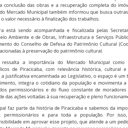
a conclusão das obras e a recuperação completa do imóv
 do Mercado Municipal também informou que busca outras
 valor necessário à finalização dos trabalhos.
a está sendo acompanhada e fiscalizada pelas Secretari
io Ambiente e de Obras, Infraestrutura e Serviços Públi
nto do Conselho de Defesa do Patrimônio Cultural (Cod
lacionadas à preservação do patrimônio cultural.
 ressalta a importância do Mercado Municipal como 
icos de Piracicaba, com relevância histórica, cultural 
a justificativa encaminhada ao Legislativo, o espaço é um 
imento, integra o cotidiano da população e movimenta a
dos permissionários e do fluxo constante de moradores e
ade das ações voltadas à sua recuperação e pleno funcionam
al faz parte da história de Piracicaba e sabemos da impo
s, permissionários e para toda a população. Por isso
nsibilidade em aprovar esse projeto, que atende a um pedi