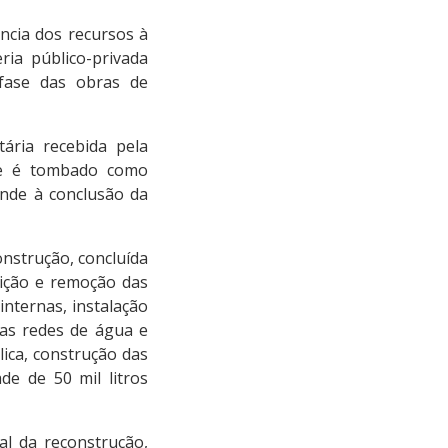
ência dos recursos à
ria público-privada
 fase das obras de
ária recebida pela
que é tombado como
onde à conclusão da
onstrução, concluída
lição e remoção das
internas, instalação
das redes de água e
lica, construção das
de de 50 mil litros
al da reconstrução,