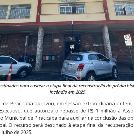
stinados para custear a etapa final da reconstrução do prédio hist
incêndio em 2025
 de Piracicaba aprovou, em sessão extraordinária ontem, 
 Executivo, que autoriza o repasse de R$ 1 milhão à Ass
o Municipal de Piracicaba para auxiliar na conclusão das o
al. O recurso será destinado à etapa final da recuperação 
julho de 2025.