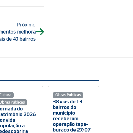
Próximo
amentos melhora
is de 40 bairros
Cultura
Obras Públicas
38 vias de 13
Obras Públicas
bairros do
ornada do
município
atrimônio 2026
receberam
onvida
operação tapa-
opulação a
buraco de 27/07
edescobrir a