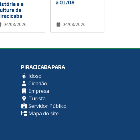
a 01/08
istória e a
ultura de
iracicaba
04/08/2026
04/08/2026
PIRACICABA PARA
Idoso
Cidadão
Empresa
Turista
Servidor Público
Mapa do site