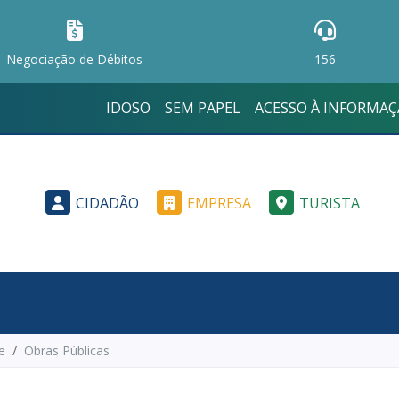
Negociação de Débitos
156
IDOSO
SEM PAPEL
ACESSO À INFORMA
CIDADÃO
EMPRESA
TURISTA
e
Obras Públicas