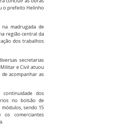
ra concluir as obras
u o prefeito Helinho
o na madrugada de
a região central da
ização dos trabalhos
iversas secretarias
Militar e Civil atuou
ém de acompanhar as
 continuidade dos
órios no bolsão de
6 módulos, sendo 15
e os comerciantes
a.