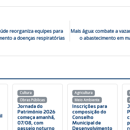
aúde reorganiza equipes para
Mais água: combate a vaz
mento a doenças respiratórias
o abastecimento em ma
Cultura
Agricultura
Obras Públicas
Meio Ambiente
Jornada do
Inscrições para
J
Patrimônio 2026
composição do
P
il
começa amanhã,
Conselho
c
07/08, com
Municipal de
p
passeio noturno
Desenvolvimento
r