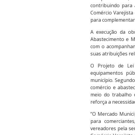
contribuindo para 
Comércio Varejista
para complementar o
A execução da obr
Abastecimento e Me
com o acompanhame
suas atribuições re
O Projeto de Lei
equipamentos públ
município. Segundo 
comércio e abastec
meio do trabalho 
reforça a necessid
“O Mercado Municip
para comerciante
vereadores pela se