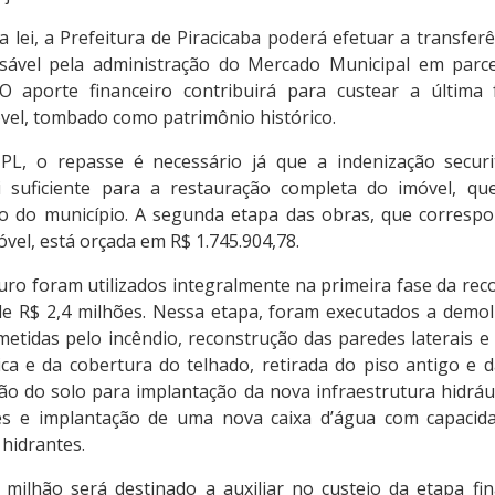
lei, a Prefeitura de Piracicaba poderá efetuar a transfer
sável pela administração do Mercado Municipal em parce
O aporte financeiro contribuirá para custear a última
vel, tombado como patrimônio histórico.
L, o repasse é necessário já que a indenização securit
i suficiente para a restauração completa do imóvel, 
co do município. A segunda etapa das obras, que corresp
vel, está orçada em R$ 1.745.904,78.
ro foram utilizados integralmente na primeira fase da rec
e R$ 2,4 milhões. Nessa etapa, foram executados a demo
tidas pelo incêndio, reconstrução das paredes laterais e 
ica e da cobertura do telhado, retirada do piso antigo e 
ão do solo para implantação da nova infraestrutura hidráu
es e implantação de uma nova caixa d’água com capacida
 hidrantes.
milhão será destinado a auxiliar no custeio da etapa fin