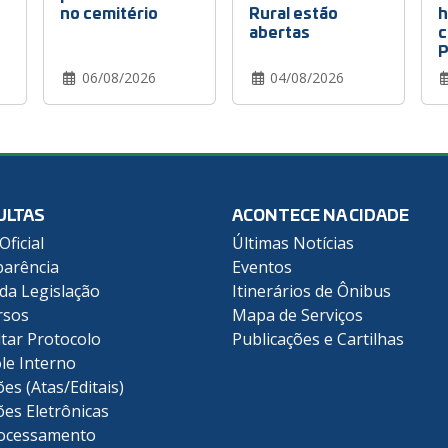
no cemitério
Rural estão
h
abertas
c
P
06/08/2026
04/08/2026
ULTAS
ACONTECE NA CIDADE
Oficial
Últimas Notícias
arência
Eventos
 da Legislação
Itinerários de Ônibus
rsos
Mapa de Serviços
tar Protocolo
Publicações e Cartilhas
le Interno
ões (Atas/Editais)
ões Eletrônicas
ocessamento