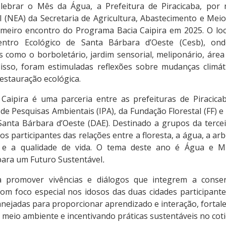
ebrar o Mês da Água, a Prefeitura de Piracicaba, por
 (NEA) da Secretaria de Agricultura, Abastecimento e Meio
imeiro encontro do Programa Bacia Caipira em 2025. O loc
ntro Ecológico de Santa Bárbara d’Oeste (Cesb), ond
 como o borboletário, jardim sensorial, meliponário, ár
isso, foram estimuladas reflexões sobre mudanças climátic
estauração ecológica.
Caipira é uma parceria entre as prefeituras de Piracica
o de Pesquisas Ambientais (IPA), da Fundação Florestal (FF)
anta Bárbara d’Oeste (DAE). Destinado a grupos da terce
os participantes das relações entre a floresta, a água, a ar
s e a qualidade de vida. O tema deste ano é Água e Mu
ara um Futuro Sustentável
.
 promover vivências e diálogos que integrem a conser
com foco especial nos idosos das duas cidades participante
nejadas para proporcionar aprendizado e interação, fortale
 meio ambiente e incentivando práticas sustentáveis no coti