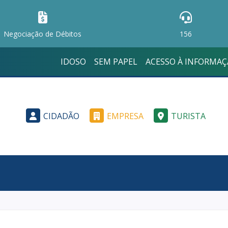
Negociação de Débitos
156
IDOSO
SEM PAPEL
ACESSO À INFORMA
CIDADÃO
EMPRESA
TURISTA