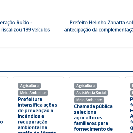
peração Ruído -
Prefeito Helinho Zanatta sol
fiscalizou 139 veículos
antecipação da complementaçã
Agricultura
Agricultura
Meio Ambiente
Assistência Social
Prefeitura
P
Meio Ambiente
intensifica ações
f
Chamada pública
de prevenção a
E
seleciona
incêndios e
A
agricultores
to
recuperação
f
familiares para
ambiental na
g
fornecimento de
região do Monte
c