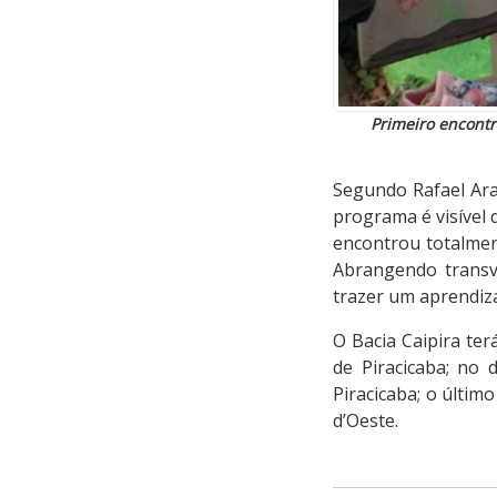
Primeiro encontr
Segundo Rafael Ara
programa é visível q
encontrou totalmen
Abrangendo transve
trazer um aprendiza
O Bacia Caipira ter
de Piracicaba; no 
Piracicaba; o últi
d’Oeste.