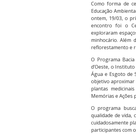
Como forma de cel
Educação Ambiental
ontem, 19/03, o pr
encontro foi o Ce
exploraram espaços
minhocário. Além d
reflorestamento e r
O Programa Bacia 
d’Oeste, o Institut
Água e Esgoto de S
objetivo aproximar 
plantas medicinai
Memórias e Ações p
O programa busca
qualidade de vida, 
cuidadosamente pla
participantes com o