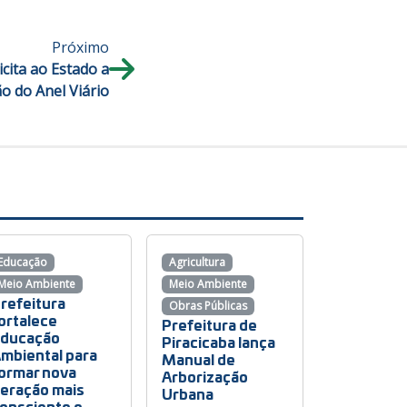
Próximo
icita ao Estado a
o do Anel Viário
Educação
Agricultura
Meio Ambiente
Meio Ambiente
refeitura
Obras Públicas
ortalece
Prefeitura de
ducação
Piracicaba lança
mbiental para
Manual de
ormar nova
Arborização
eração mais
Urbana
onsciente e