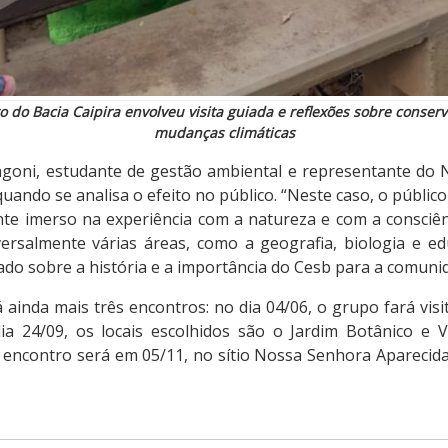
o do Bacia Caipira envolveu visita guiada e reflexões sobre conser
mudanças climáticas
goni, estudante de gestão ambiental e representante do N
uando se analisa o efeito no público. “Neste caso, o público
te imerso na experiência com a natureza e com a consciên
rsalmente várias áreas, como a geografia, biologia e edu
do sobre a história e a importância do Cesb para a comunid
á ainda mais três encontros: no dia 04/06, o grupo fará vis
dia 24/09, os locais escolhidos são o Jardim Botânico e V
mo encontro será em 05/11, no sítio Nossa Senhora Aparecid