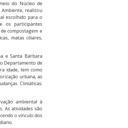
 meio do Núcleo de
 Ambiente, realizou
al escolhido para o
e os participantes
ea de compostagem e
as, matas ciliares,
ba e Santa Bárbara
 e o Departamento de
ira idade, tem como
borização urbana, as
danças Climáticas:
vação ambiental à
s. As atividades são
cendo o vínculo dos
diano.