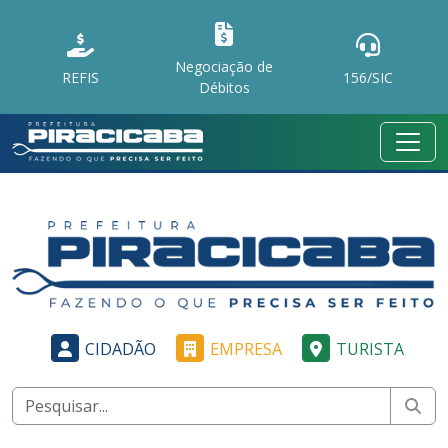
Negociação de
REFIS
156/SIC
Débitos
CIDADÃO
EMPRESA
TURISTA