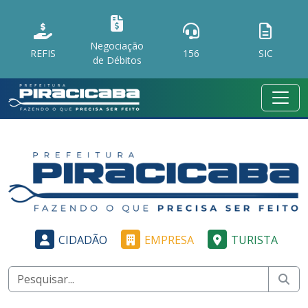
Negociação
REFIS
156
SIC
de Débitos
CIDADÃO
EMPRESA
TURISTA