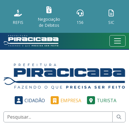
Negociação
REFIS
156
SIC
de Débitos
CIDADÃO
EMPRESA
TURISTA