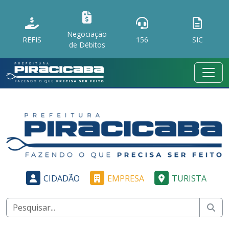
Negociação
REFIS
156
SIC
de Débitos
CIDADÃO
EMPRESA
TURISTA