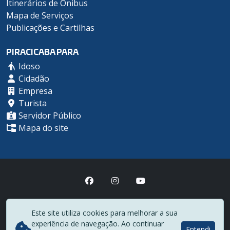
Itinerários de Ônibus
Mapa de Serviços
Publicações e Cartilhas
PIRACICABA PARA
Idoso
Cidadão
Empresa
Turista
Servidor Público
Mapa do site
Prefeitura Municipal de Piracicaba
Este site utiliza cookies para melhorar a sua
(19) 3403-1000
experiência de navegação. Ao continuar
Rua Antônio Corrêa Barbosa, 2233 - Centro - CEP 13400-900
Entendi