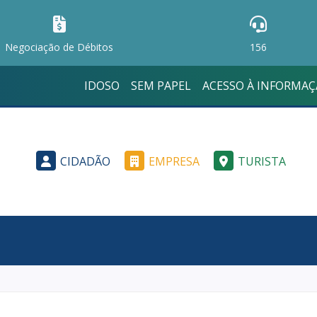
Negociação de Débitos
156
IDOSO
SEM PAPEL
ACESSO À INFORMA
CIDADÃO
EMPRESA
TURISTA