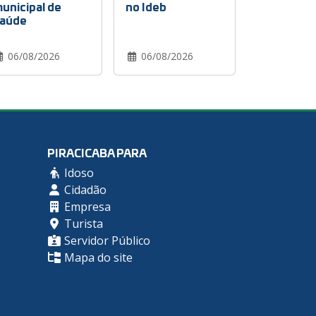
unicipal de
no Ideb
aúde
06/08/2026
06/08/2026
PIRACICABA PARA
Idoso
Cidadão
Empresa
Turista
Servidor Público
Mapa do site