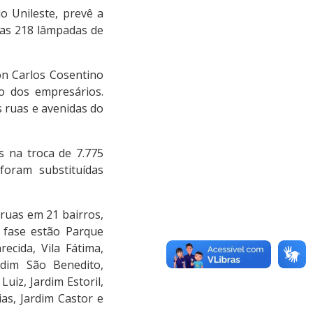
o Unileste, prevê a
das 218 lâmpadas de
on Carlos Cosentino
o dos empresários.
s ruas e avenidas do
s na troca de 7.775
foram substituídas
ruas em 21 bairros,
a fase estão Parque
ecida, Vila Fátima,
rdim São Benedito,
uiz, Jardim Estoril,
ias, Jardim Castor e