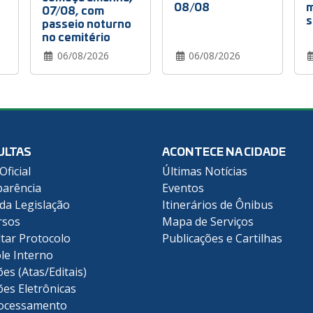
08/08
m
07/08, com
s
passeio noturno
no cemitério
06/08/2026
06/08/2026
ULTAS
ACONTECE NA CIDADE
Oficial
Últimas Notícias
arência
Eventos
 da Legislação
Itinerários de Ônibus
rsos
Mapa de Serviços
tar Protocolo
Publicações e Cartilhas
le Interno
ões (Atas/Editais)
ões Eletrônicas
ocessamento