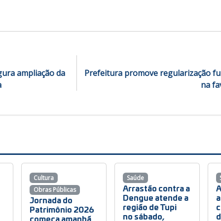
gura ampliação da
Prefeitura promove regularização fun
a
na fa
Cultura
Saúde
Arrastão contra a
A
Obras Públicas
Dengue atende a
a
Jornada do
região de Tupi
c
Patrimônio 2026
no sábado,
d
começa amanhã,