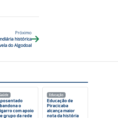
Próximo
diária histórica
vela do Algodoal
Saúde
Educação
posentado
Educação de
bandona o
Piracicaba
igarro com apoio
alcança maior
e grupo da rede
nota da história