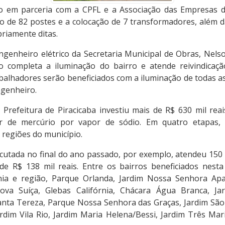
do em parceria com a CPFL e a Associação das Empresas d
o de 82 postes e a colocação de 7 transformadores, além 
riamente ditas.
genheiro elétrico da Secretaria Municipal de Obras, Nels
o completa a iluminação do bairro e atende reivindicaçã
abalhadores serão beneficiados com a iluminação de todas a
ngenheiro.
Prefeitura de Piracicaba investiu mais de R$ 630 mil reai
 de mercúrio por vapor de sódio. Em quatro etapas, 
 regiões do município.
ecutada no final do ano passado, por exemplo, atendeu 150 
e R$ 138 mil reais. Entre os bairros beneficiados nest
ônia e região, Parque Orlanda, Jardim Nossa Senhora Apar
Nova Suíça, Glebas Califórnia, Chácara Água Branca, Ja
anta Tereza, Parque Nossa Senhora das Graças, Jardim São L
rdim Vila Rio, Jardim Maria Helena/Bessi, Jardim Três Mar