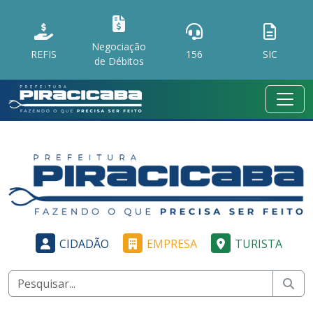
Negociação
REFIS
156
SIC
de Débitos
CIDADÃO
EMPRESA
TURISTA